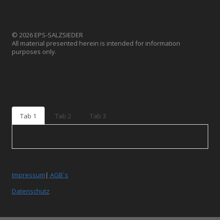
© 2026 EPS-SALZSIEDER
All material presented herein is intended for information
purposes only.
Tab 1
Tab 2
Tab 3
IMPRESUM
Impressum
|
AGB`s
Datenschutz